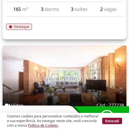
165
m²
3
dorms
3
suítes
2
vagas
Destaque
Vídeo
Cód.: 277238
Usamos cookies para personalizar conteúdos e melhorar
Alto da Lapa
Entendi
a sua experiência. Ao navegar neste site, você concorda
com a nossa
Política de Cookies
.