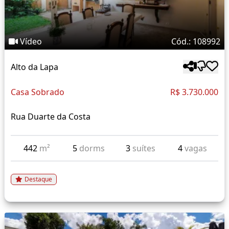
Vídeo
Cód.: 108992
Alto da Lapa
Casa Sobrado
R$ 3.730.000
Rua Duarte da Costa
442
m²
5
dorms
3
suítes
4
vagas
Destaque