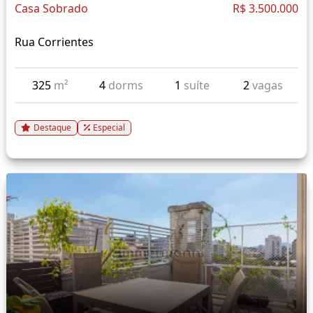
Casa Sobrado
R$ 3.500.000
Rua Corrientes
325
m²
4
dorms
1
suíte
2
vagas
Destaque
Especial