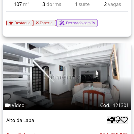
107
m²
3
dorms
1
suíte
2
vagas
Destaque
Especial
Decorado com IA
Vídeo
Cód.: 121301
Alto da Lapa