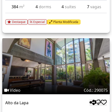
384
m²
4
dorms
4
suítes
7
vagas
Destaque
Especial
Planta Modificada
Vídeo
Cód.: 290075
Alto da Lapa