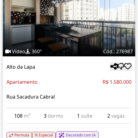
Vídeo
360º
Cód.: 276987
Alto da Lapa
Apartamento
R$ 1.580.000
Rua Sacadura Cabral
108
m²
3
dorms
1
suíte
2
vagas
Permuta
Especial
Decorado com IA