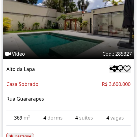
Vídeo
Cód.: 285327
Alto da Lapa
Casa Sobrado
R$ 3.600.000
Rua Guararapes
369
m²
4
dorms
4
suítes
4
vagas
Destaque