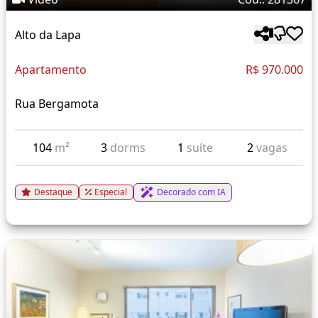
Alto da Lapa
Apartamento
R$ 970.000
Rua Bergamota
104
m²
3
dorms
1
suíte
2
vagas
Destaque
Especial
Decorado com IA