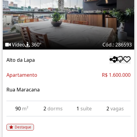
Vídeo
360º
Cód.: 286593
Alto da Lapa
Apartamento
R$ 1.600.000
Rua Maracana
90
m²
2
dorms
1
suíte
2
vagas
Destaque