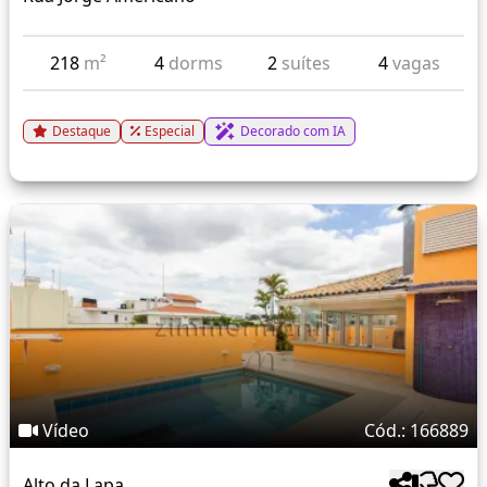
218
m²
4
dorms
2
suítes
4
vagas
Destaque
Especial
Decorado com IA
Vídeo
Cód.: 166889
Alto da Lapa