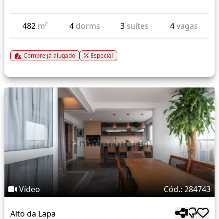
482
m²
4
dorms
3
suítes
4
vagas
Compre já alugado
Especial
Vídeo
Cód.: 284743
Alto da Lapa