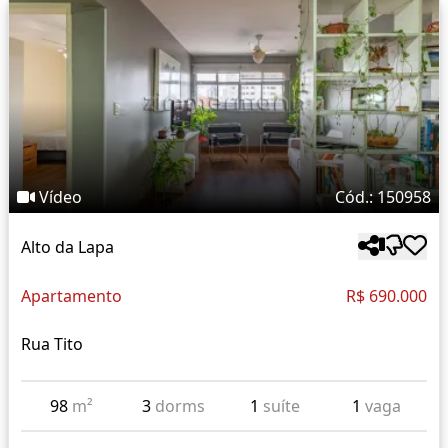
Vídeo
Cód.: 150958
Alto da Lapa
Apartamento
R$ 690.000
Rua Tito
98
m²
3
dorms
1
suíte
1
vaga