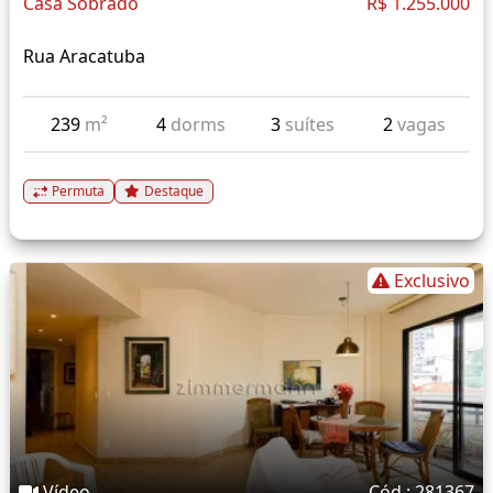
Casa Sobrado
R$ 1.255.000
Rua Aracatuba
239
m²
4
dorms
3
suítes
2
vagas
Permuta
Destaque
Exclusivo
Vídeo
Cód.: 281367