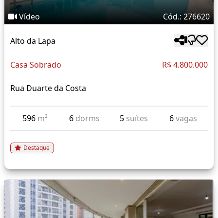
Vídeo
Cód.: 276620
Alto da Lapa
Casa Sobrado
R$ 4.800.000
Rua Duarte da Costa
596
m²
6
dorms
5
suítes
6
vagas
Destaque