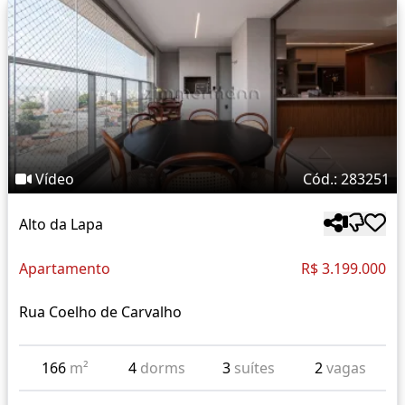
Vídeo
Cód.: 283251
Alto da Lapa
Apartamento
R$ 3.199.000
Rua Coelho de Carvalho
166
m²
4
dorms
3
suítes
2
vagas