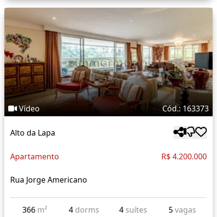
Vídeo
Cód.: 163373
Alto da Lapa
Apartamento
R$ 4.200.000
Rua Jorge Americano
366
m²
4
dorms
4
suítes
5
vagas