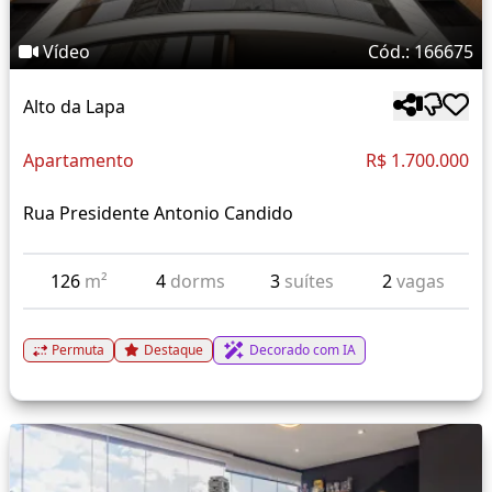
Vídeo
Cód.: 166675
Alto da Lapa
Apartamento
R$ 1.700.000
Rua Presidente Antonio Candido
126
m²
4
dorms
3
suítes
2
vagas
Permuta
Destaque
Decorado com IA