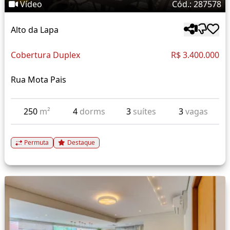
Vídeo
Cód.: 287578
Alto da Lapa
Cobertura Duplex
R$ 3.400.000
Rua Mota Pais
250
m²
4
dorms
3
suítes
3
vagas
Permuta
Destaque