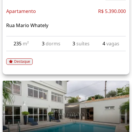
Apartamento
R$ 5.390.000
Rua Mario Whately
235
m²
3
dorms
3
suítes
4
vagas
Destaque