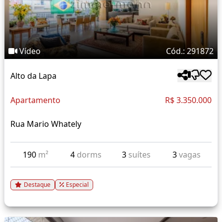
Vídeo
Cód.: 291872
Alto da Lapa
Apartamento
R$ 3.350.000
Rua Mario Whately
190
m²
4
dorms
3
suítes
3
vagas
Destaque
Especial