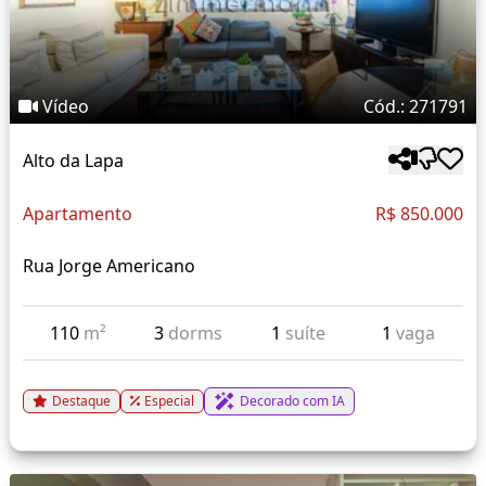
Vídeo
Cód.: 271791
Alto da Lapa
Apartamento
R$ 850.000
Rua Jorge Americano
110
m²
3
dorms
1
suíte
1
vaga
Destaque
Especial
Decorado com IA