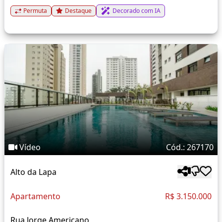
Permuta
Destaque
Decorado com IA
Vídeo
Cód.: 267170
Alto da Lapa
Apartamento
R$ 3.150.000
Rua Jorge Americano