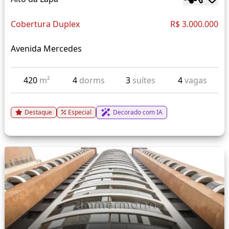
Cobertura Duplex
R$ 3.000.000
Avenida Mercedes
420
m²
4
dorms
3
suítes
4
vagas
Destaque
Especial
Decorado com IA