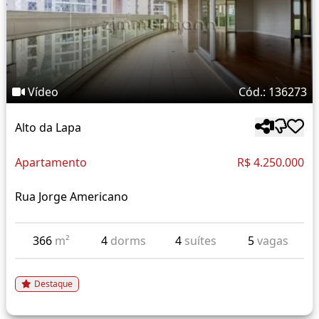
Vídeo
Cód.: 136273
Alto da Lapa
Apartamento
R$ 4.250.000
Rua Jorge Americano
366
m²
4
dorms
4
suítes
5
vagas
Destaque