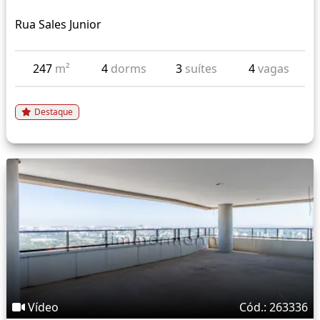
Rua Sales Junior
247
m²
4
dorms
3
suítes
4
vagas
Destaque
Vídeo
Cód.: 263336