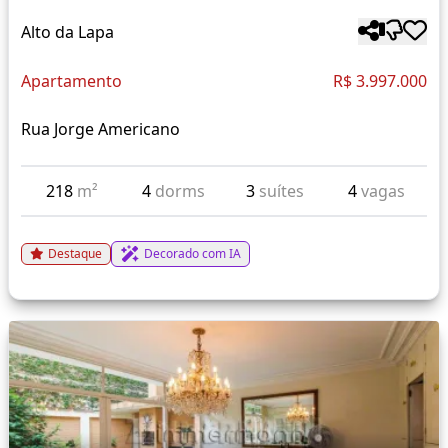
Alto da Lapa
Apartamento
R$ 3.997.000
Rua Jorge Americano
218
m²
4
dorms
3
suítes
4
vagas
Destaque
Decorado com IA