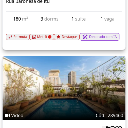
Rua Baronesa de Itu
180
m²
3
dorms
1
suíte
1
vaga
Permuta
Metrô
Destaque
Decorado com IA
Vídeo
Cód.: 289460