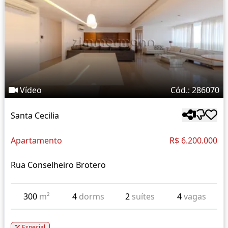
Vídeo
Cód.: 286070
Santa Cecilia
Apartamento
R$ 6.200.000
Rua Conselheiro Brotero
300
m²
4
dorms
2
suítes
4
vagas
Especial