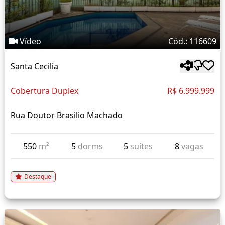
Vídeo
Cód.: 116609
Santa Cecilia
Cobertura Duplex
R$ 6.999.999
Rua Doutor Brasilio Machado
550
m²
5
dorms
5
suítes
8
vagas
Destaque