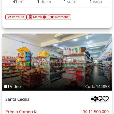
41
m²
1
dorm
1
suíte
1
vaga
Permuta
Metrô
Destaque
Vídeo
Cód.: 144853
Santa Cecilia
Prédio Comercial
R$ 11.500.000