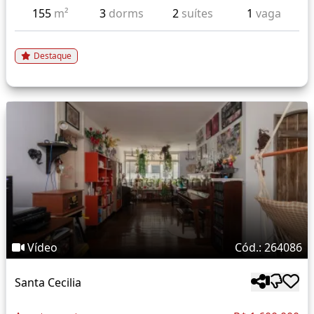
155
m²
3
dorms
2
suítes
1
vaga
Destaque
Vídeo
Cód.: 264086
Santa Cecilia