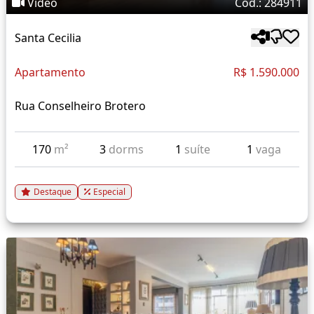
Vídeo
Cód.: 284911
Santa Cecilia
Apartamento
R$ 1.590.000
Rua Conselheiro Brotero
170
m²
3
dorms
1
suíte
1
vaga
Destaque
Especial