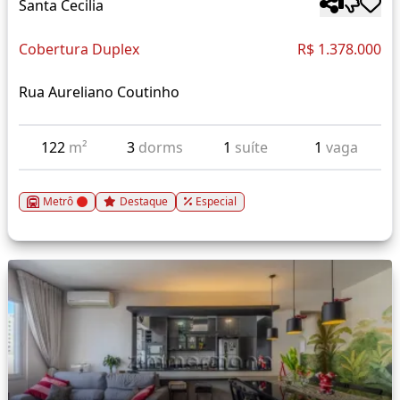
Santa Cecilia
Cobertura Duplex
R$ 1.378.000
Rua Aureliano Coutinho
122
m²
3
dorms
1
suíte
1
vaga
Metrô
Destaque
Especial