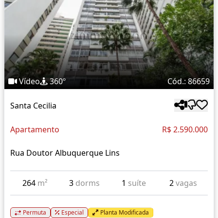
Vídeo
360º
Cód.: 86659
Santa Cecilia
Apartamento
R$ 2.590.000
Rua Doutor Albuquerque Lins
264
m²
3
dorms
1
suíte
2
vagas
Permuta
Especial
Planta Modificada