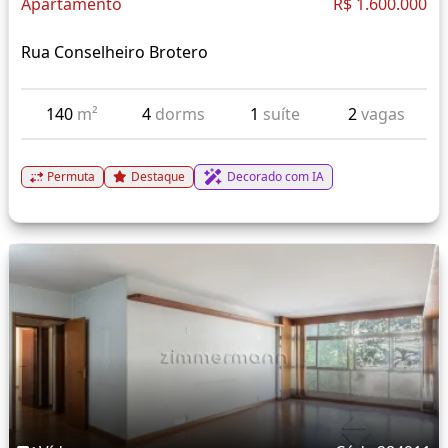
Apartamento
R$ 1.600.000
Rua Conselheiro Brotero
140
m²
4
dorms
1
suíte
2
vagas
Permuta
Destaque
Decorado com IA