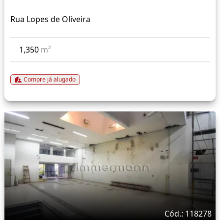
Rua Lopes de Oliveira
1,350
m²
Compre já alugado
Cód.: 118278