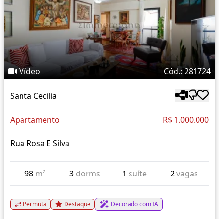
Vídeo
Cód.: 281724
Santa Cecilia
Apartamento
R$ 1.000.000
Rua Rosa E Silva
98
m²
3
dorms
1
suíte
2
vagas
Permuta
Destaque
Decorado com IA