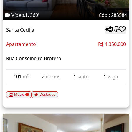
Vídeo
360º
Cód.: 283584
Santa Cecilia
Apartamento
R$ 1.350.000
Rua Conselheiro Brotero
101
m²
2
dorms
1
suíte
1
vaga
Metrô
Destaque