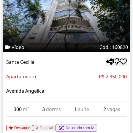
Vídeo
Cód.: 160820
Santa Cecilia
Apartamento
R$ 2.350.000
Avenida Angelica
300
m²
3
dorms
1
suíte
2
vagas
Destaque
Especial
Decorado com IA