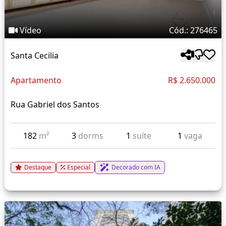
Vídeo
Cód.: 276465
Santa Cecilia
Apartamento
R$ 2.650.000
Rua Gabriel dos Santos
182
m²
3
dorms
1
suíte
1
vaga
Destaque
Especial
Decorado com IA