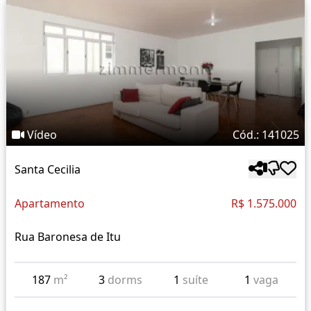
Vídeo
Cód.: 141025
Santa Cecilia
Apartamento
R$ 1.575.000
Rua Baronesa de Itu
187
m²
3
dorms
1
suíte
1
vaga