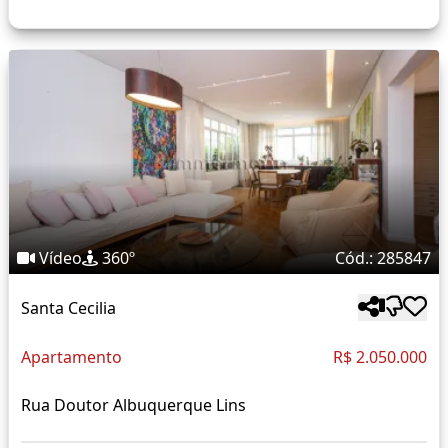
Vídeo
360º
Cód.: 285847
Santa Cecilia
Apartamento
R$ 2.050.000
Rua Doutor Albuquerque Lins