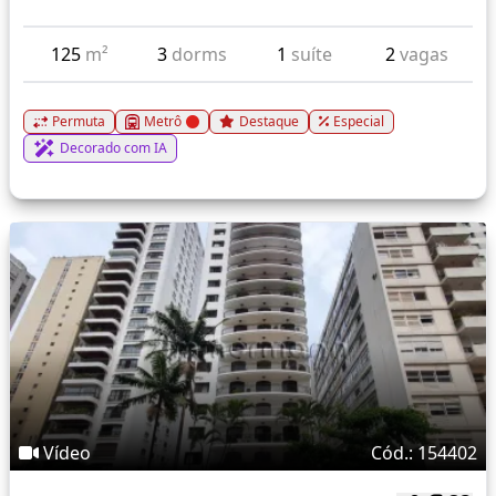
125
m²
3
dorms
1
suíte
2
vagas
Permuta
Metrô
Destaque
Especial
Decorado com IA
Vídeo
Cód.: 154402