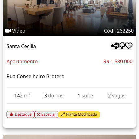
Vídeo
Cód.: 282250
Santa Cecilia
Apartamento
R$ 1.580.000
Rua Conselheiro Brotero
142
m²
3
dorms
1
suíte
2
vagas
Destaque
Especial
Planta Modificada