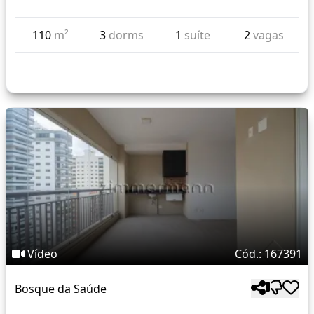
110
m²
3
dorms
1
suíte
2
vagas
Vídeo
Cód.: 167391
Bosque da Saúde