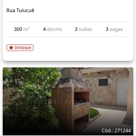
Rua Tuiucuê
300
m²
4
dorms
3
suítes
3
vagas
Destaque
Cód.: 271244