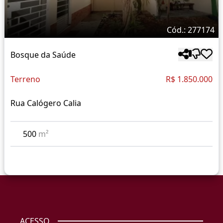
Cód.: 277174
Bosque da Saúde
Terreno
R$ 1.850.000
Rua Calógero Calia
500
m²
ACESSO