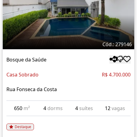
Cód.: 279146
Bosque da Saúde
Casa Sobrado
R$ 4.700.000
Rua Fonseca da Costa
650
m²
4
dorms
4
suítes
12
vagas
Destaque