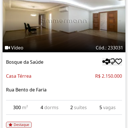
Vídeo
Cód.: 233031
Bosque da Saúde
Casa Térrea
R$ 2.150.000
Rua Bento de Faria
300
m²
4
dorms
2
suítes
5
vagas
Destaque