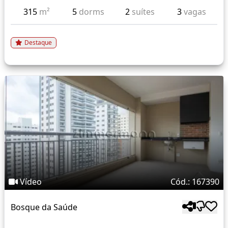
315
m²
5
dorms
2
suítes
3
vagas
Destaque
Vídeo
Cód.: 167390
Bosque da Saúde