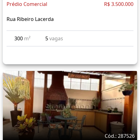
Prédio Comercial
R$ 3.500.000
Rua Ribeiro Lacerda
300
m²
5
vagas
Cód.: 287526