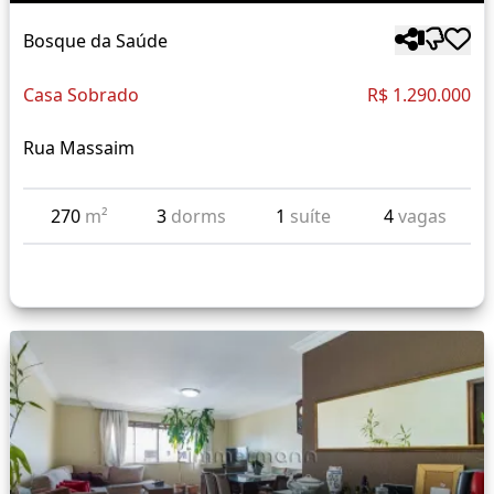
Bosque da Saúde
Casa Sobrado
R$ 1.290.000
Rua Massaim
270
m²
3
dorms
1
suíte
4
vagas