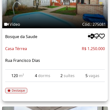
Vídeo
Cód.: 275081
Bosque da Saude
Casa Térrea
R$ 1.250.000
Rua Francisco Dias
120
m²
4
dorms
2
suítes
5
vagas
Destaque