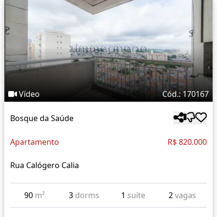
Vídeo
Cód.: 170167
Bosque da Saúde
Apartamento
R$ 820.000
Rua Calógero Calia
90
m²
3
dorms
1
suíte
2
vagas