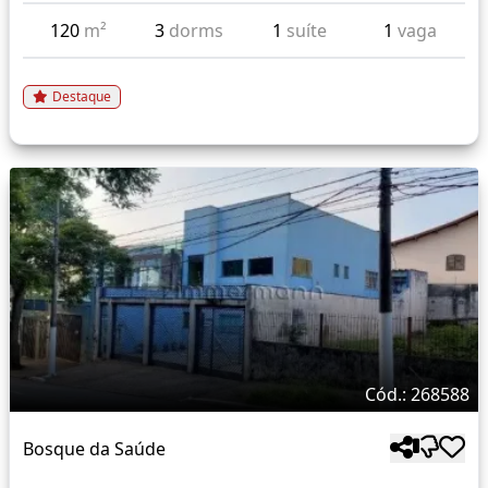
120
m²
3
dorms
1
suíte
1
vaga
Destaque
Cód.: 268588
Bosque da Saúde