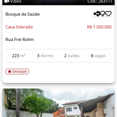
Vídeo
Cód.: 263111
Bosque da Saúde
Casa Sobrado
R$ 1.500.000
Rua Frei Rolim
223
m²
3
dorms
2
suítes
6
vagas
Destaque