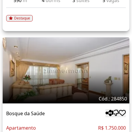
590
m²
4
dorms
3
suítes
5
vagas
Destaque
Cód.: 284850
Bosque da Saúde
Apartamento
R$ 1.750.000