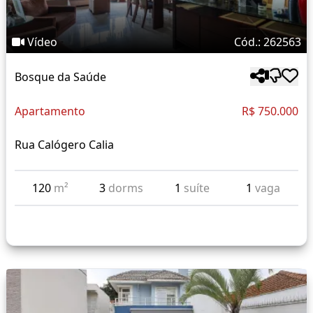
Vídeo
Cód.: 262563
Bosque da Saúde
Apartamento
R$ 750.000
Rua Calógero Calia
120
m²
3
dorms
1
suíte
1
vaga