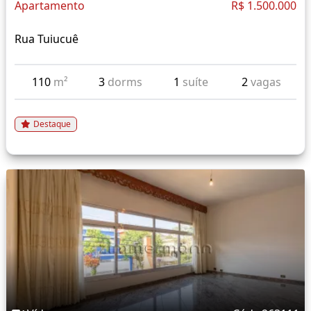
Apartamento
R$ 1.500.000
Rua Tuiucuê
110
m²
3
dorms
1
suíte
2
vagas
Destaque