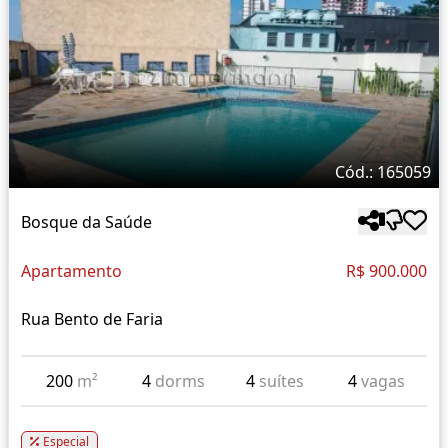
Cód.: 165059
Bosque da Saúde
Apartamento
R$ 900.000
Rua Bento de Faria
200
m²
4
dorms
4
suítes
4
vagas
Especial