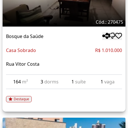
Cód.: 270475
Bosque da Saúde
Casa Sobrado
R$ 1.010.000
Rua Vitor Costa
164
m²
3
dorms
1
suíte
1
vaga
Destaque