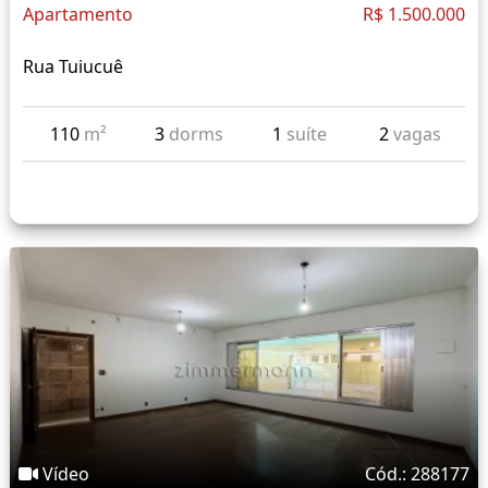
Apartamento
R$ 1.500.000
Rua Tuiucuê
110
m²
3
dorms
1
suíte
2
vagas
Vídeo
Cód.: 288177