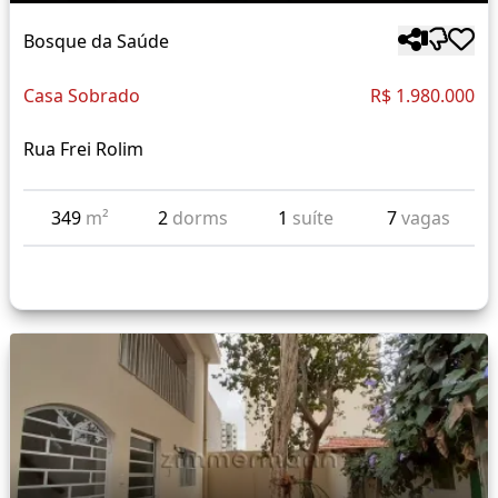
Bosque da Saúde
Casa Sobrado
R$ 1.980.000
Rua Frei Rolim
349
m²
2
dorms
1
suíte
7
vagas