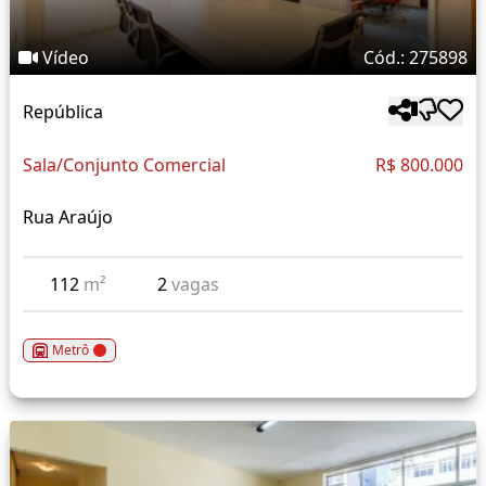
Vídeo
Cód.: 275898
República
Sala/Conjunto Comercial
R$ 800.000
Rua Araújo
112
m²
2
vagas
Metrô