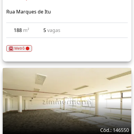
Rua Marques de Itu
188
m²
5
vagas
Metrô
Cód.: 146550