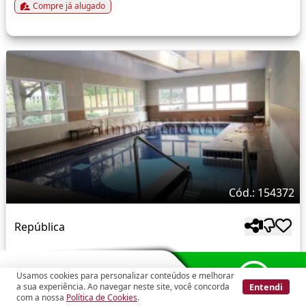
Compre já alugado
Cód.: 154372
República
Apartamento
R$ 280.000
Usamos cookies para personalizar conteúdos e melhorar
Entendi
a sua experiência. Ao navegar neste site, você concorda
Rua Dos Timbiras
com a nossa
Política de Cookies
.