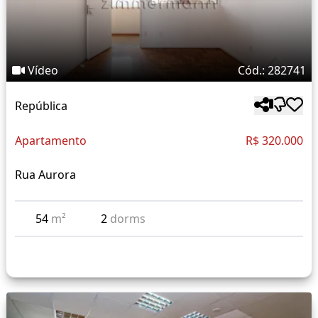
Vídeo
Cód.: 282741
República
Apartamento
R$ 320.000
Rua Aurora
54
m²
2
dorms