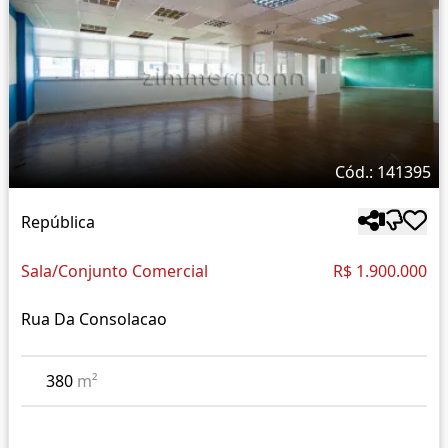
Cód.: 141395
República
Sala/Conjunto Comercial
R$ 1.900.000
Rua Da Consolacao
380
m²