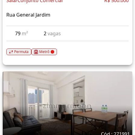
Sala/Conjunto Comercial
R$ 500.000
Rua General Jardim
79
m²
2
vagas
Permuta
Metrô
Cód.: 271991