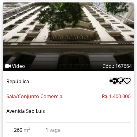
Vídeo
Cód.: 167664
República
Sala/Conjunto Comercial
R$ 1.400.000
Avenida Sao Luis
260
m²
1
vaga