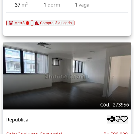
37
m²
1
dorm
1
vaga
Metrô
Compre já alugado
Cód.: 273956
Republica