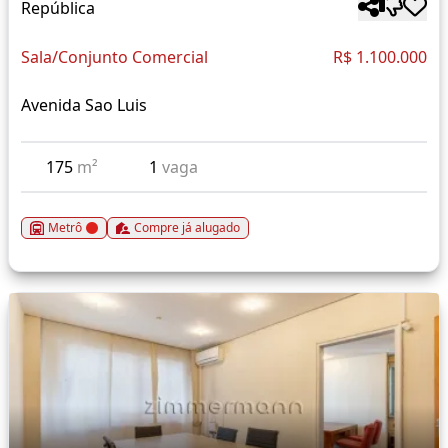
República
Sala/Conjunto Comercial
R$ 1.100.000
Avenida Sao Luis
175
m²
1
vaga
Metrô
Compre já alugado