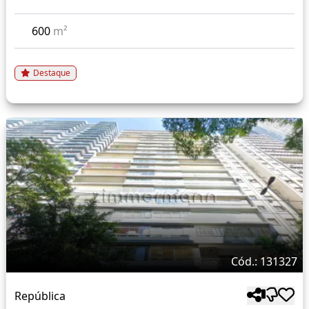
600
m²
Destaque
Cód.: 131327
República