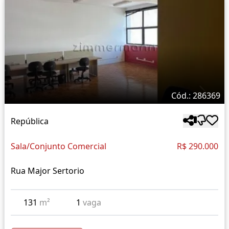
Cód.: 286369
República
Sala/Conjunto Comercial
R$ 290.000
Rua Major Sertorio
131
m²
1
vaga