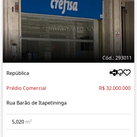
Cód.: 293011
República
Prédio Comercial
R$ 32.000.000
Rua Barão de Itapetininga
5,020
m²