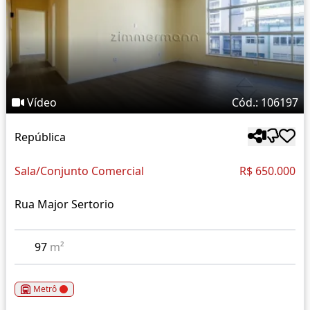
Vídeo
Cód.: 106197
República
Sala/Conjunto Comercial
R$ 650.000
Rua Major Sertorio
97
m²
Metrô