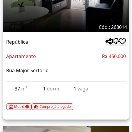
Cód.: 268014
República
Apartamento
R$ 450.000
Rua Major Sertorio
37
m²
1
dorm
1
vaga
Metrô
Compre já alugado