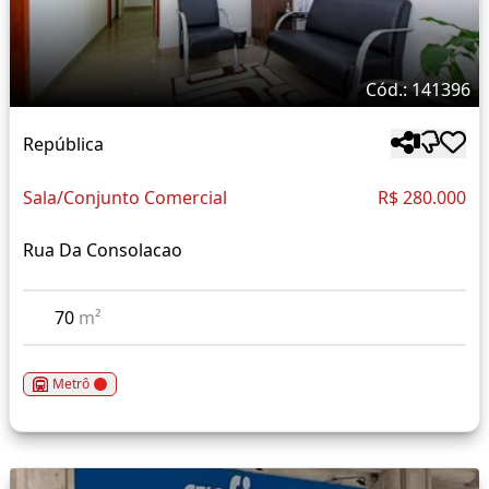
Cód.: 141396
República
Sala/Conjunto Comercial
R$ 280.000
Rua Da Consolacao
70
m²
Metrô