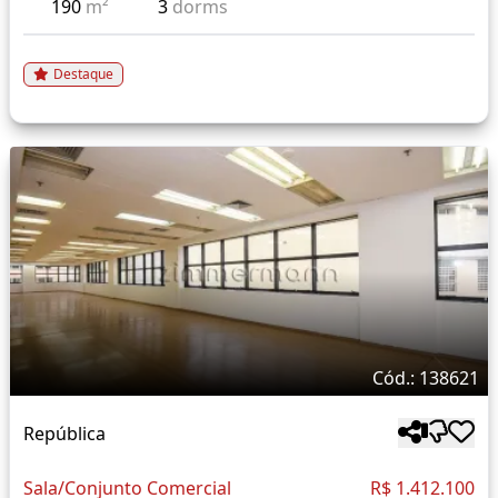
190
m²
3
dorms
Destaque
Cód.: 138621
República
Sala/Conjunto Comercial
R$ 1.412.100