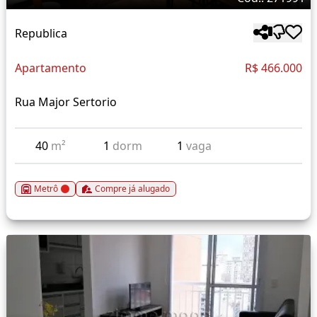
Republica
Apartamento
R$ 466.000
Rua Major Sertorio
40
m²
1
dorm
1
vaga
Metrô
Compre já alugado