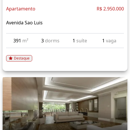
Apartamento
R$ 2.950.000
Avenida Sao Luis
391
m²
3
dorms
1
suíte
1
vaga
Destaque