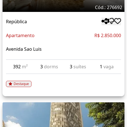
Cód.: 276692
República
Apartamento
R$ 2.850.000
Avenida Sao Luis
392
m²
3
dorms
3
suítes
1
vaga
Destaque