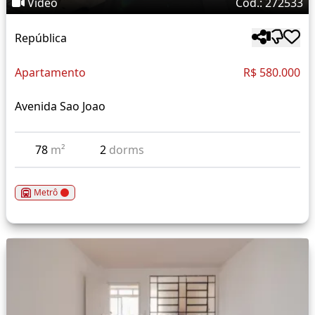
Vídeo
Cód.: 272533
República
Apartamento
R$ 580.000
Avenida Sao Joao
78
m²
2
dorms
Metrô