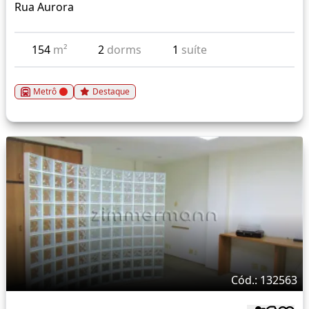
Rua Aurora
154
m²
2
dorms
1
suíte
Metrô
Destaque
Cód.: 132563