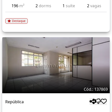
196
m²
2
dorms
1
suíte
2
vagas
Destaque
Cód.: 137869
República