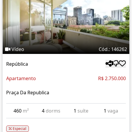
Vídeo
Cód.: 146262
República
Apartamento
R$ 2.750.000
Praça Da Republica
460
m²
4
dorms
1
suíte
1
vaga
Especial