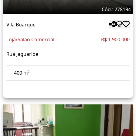
Cód.: 278194
Vila Buarque
Loja/Salão Comercial
R$ 1.900.000
Rua Jaguaribe
400
m²