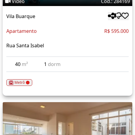
Vídeo
Cód.: 284169
Vila Buarque
Apartamento
R$ 595.000
Rua Santa Isabel
40
m²
1
dorm
Metrô