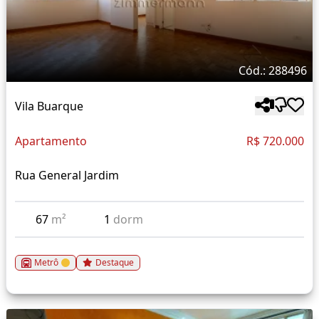
Cód.: 288496
Vila Buarque
Apartamento
R$ 720.000
Rua General Jardim
67
m²
1
dorm
Metrô
Destaque