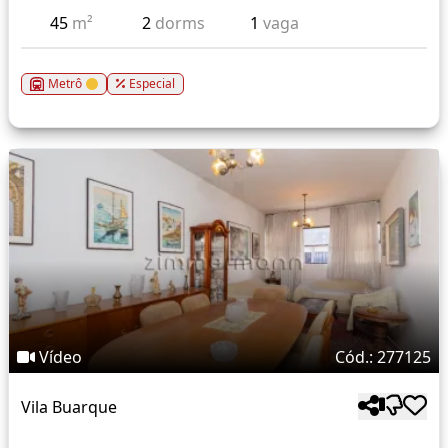
45
m²
2
dorms
1
vaga
Metrô
Especial
Vídeo
Cód.: 277125
Vila Buarque