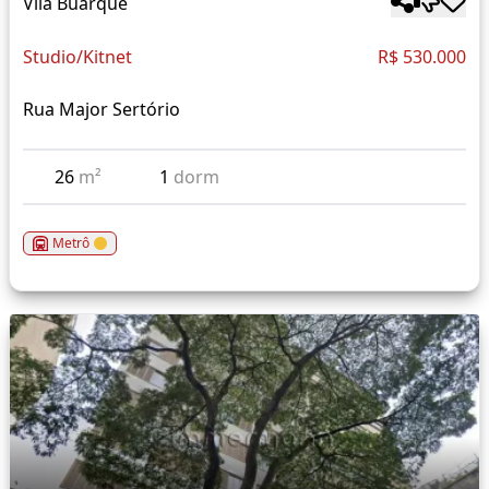
Vila Buarque
Studio/Kitnet
R$ 530.000
Rua Major Sertório
26
m²
1
dorm
Metrô