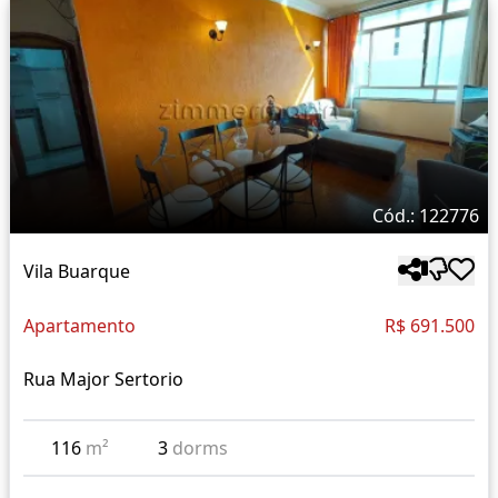
Cód.: 122776
Vila Buarque
Apartamento
R$ 691.500
Rua Major Sertorio
116
m²
3
dorms