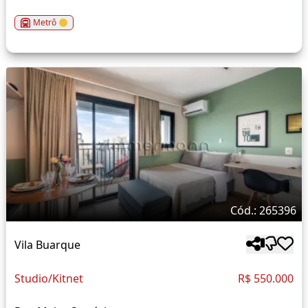
Metrô
Cód.: 265396
Vila Buarque
Studio/Kitnet
R$ 550.000