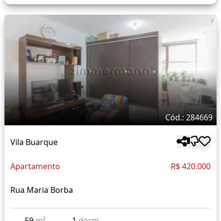
Cód.: 284669
Vila Buarque
Apartamento
R$ 420.000
Rua Maria Borba
59
m²
1
dorm