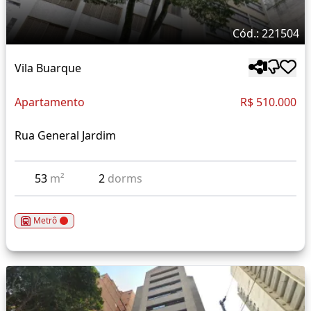
Cód.: 221504
Vila Buarque
Apartamento
R$ 510.000
Rua General Jardim
53
m²
2
dorms
Metrô