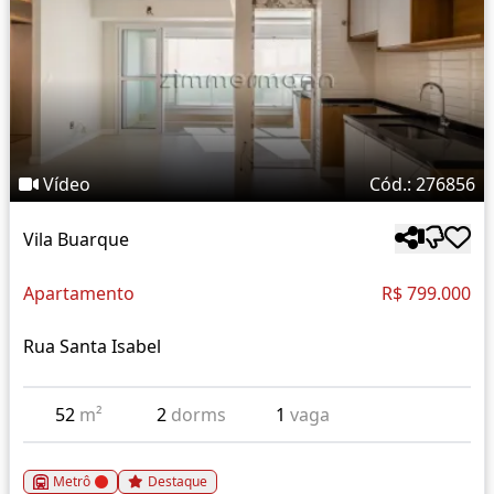
Vídeo
Cód.: 276856
Vila Buarque
Apartamento
R$ 799.000
Rua Santa Isabel
52
m²
2
dorms
1
vaga
Metrô
Destaque