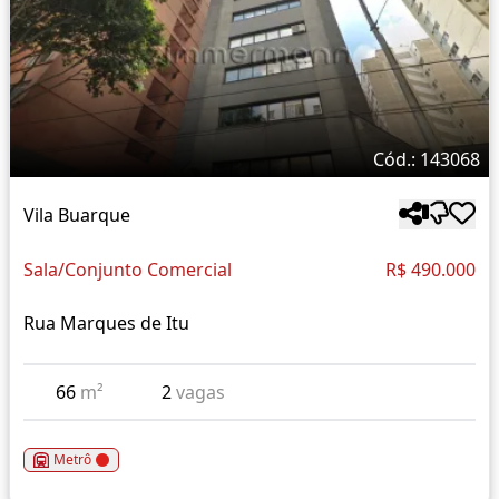
Cód.: 143068
Vila Buarque
Sala/Conjunto Comercial
R$ 490.000
Rua Marques de Itu
66
m²
2
vagas
Metrô