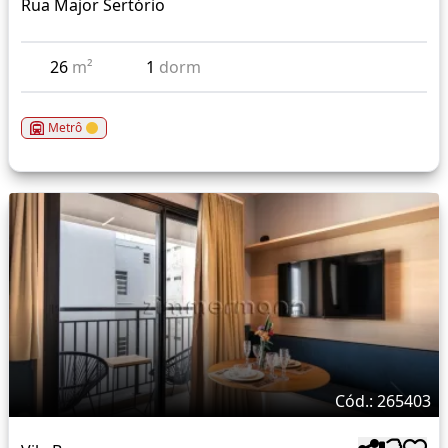
Rua Major Sertório
26
m²
1
dorm
Metrô
Cód.: 265403