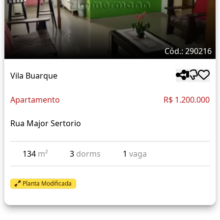
Cód.: 290216
Vila Buarque
Apartamento
R$ 1.200.000
Rua Major Sertorio
134
m²
3
dorms
1
vaga
Planta Modificada