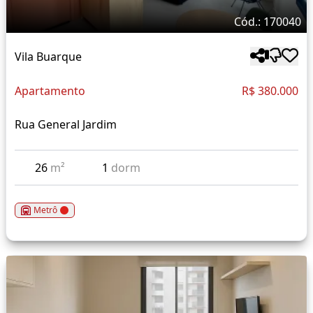
Cód.: 170040
Vila Buarque
Apartamento
R$ 380.000
Rua General Jardim
26
m²
1
dorm
Metrô