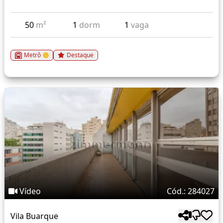
50
m²
1
dorm
1
vaga
Metrô
Destaque
Vídeo
Cód.: 284027
Vila Buarque