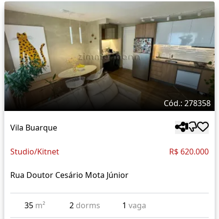
Cód.: 278358
Vila Buarque
Studio/Kitnet
R$ 620.000
Rua Doutor Cesário Mota Júnior
35
m²
2
dorms
1
vaga