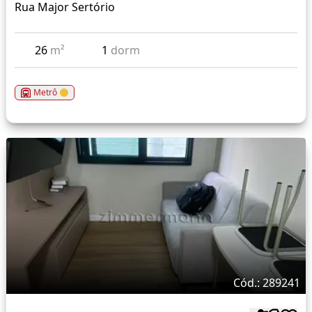
Rua Major Sertório
26
m²
1
dorm
Metrô
Cód.: 289241