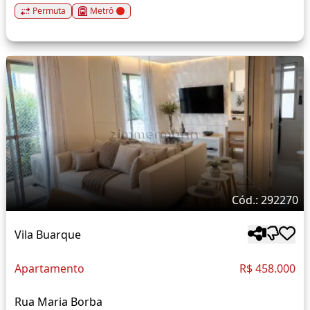
Permuta
Metrô
Cód.: 292270
Vila Buarque
Apartamento
R$ 458.000
Rua Maria Borba