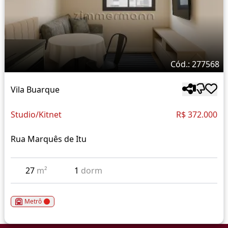
Cód.: 277568
Vila Buarque
Studio/Kitnet
R$ 372.000
Rua Marquês de Itu
27
m²
1
dorm
Metrô