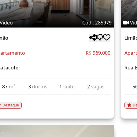
Vídeo
Cód.: 285979
Ví
mão
Limã
artamento
R$ 969.000
Apar
a Jacofer
Rua I
87
m²
3
dorms
1
suíte
2
vagas
5
Destaque
De