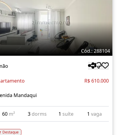
Cód.: 288104
mão
artamento
R$ 610.000
enida Mandaqui
60
m²
3
dorms
1
suíte
1
vaga
Destaque