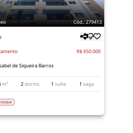
deo
Cód.: 279413
o
tamento
R$ 650.000
sabel de Siqueira Barros
6
m²
2
dorms
1
suíte
1
vaga
staque