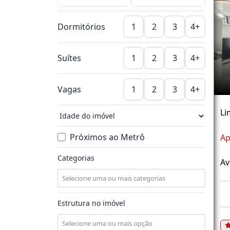
Dormitórios
1
2
3
4+
Suítes
1
2
3
4+
Vagas
1
2
3
4+
Li
Próximos ao Metrô
Ap
Categorias
Av
Estrutura no imóvel