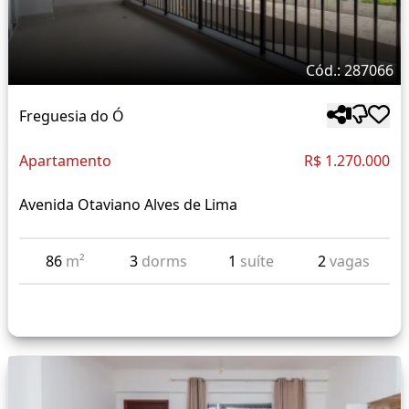
Cód.: 287066
Freguesia do Ó
Apartamento
R$ 1.270.000
Avenida Otaviano Alves de Lima
86
m²
3
dorms
1
suíte
2
vagas