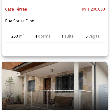
Casa Térrea
R$ 1.200.000
Rua Sousa Filho
250
m²
4
dorms
1
suíte
5
vagas