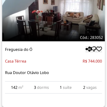
Cód.: 283052
Freguesia do Ó
Casa Térrea
R$ 744.000
Rua Doutor Otávio Lobo
142
m²
3
dorms
1
suíte
2
vagas