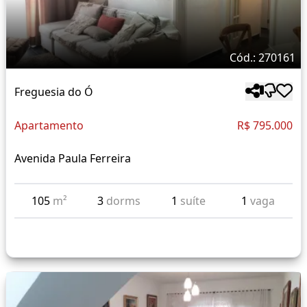
Cód.: 270161
Freguesia do Ó
Apartamento
R$ 795.000
Avenida Paula Ferreira
105
m²
3
dorms
1
suíte
1
vaga