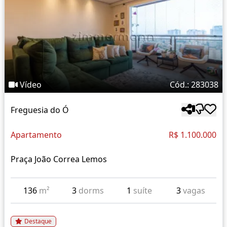
Vídeo
Cód.: 283038
Freguesia do Ó
Apartamento
R$ 1.100.000
Praça João Correa Lemos
136
m²
3
dorms
1
suíte
3
vagas
Destaque