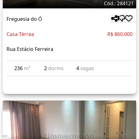
Cód.: 284121
Freguesia do Ó
Casa Térrea
R$ 860.000
Rua Estácio Ferreira
236
m²
2
dorms
4
vagas