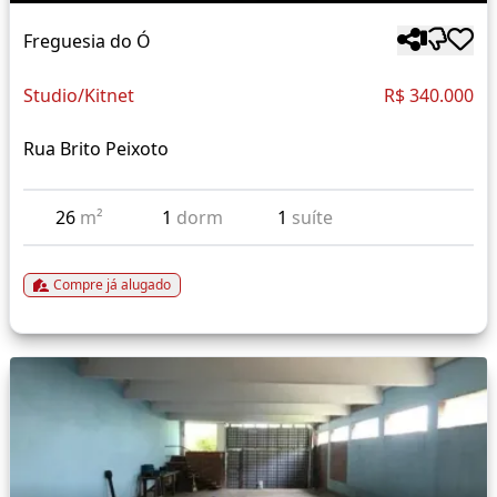
Freguesia do Ó
Studio/Kitnet
R$ 340.000
Rua Brito Peixoto
26
m²
1
dorm
1
suíte
Compre já alugado