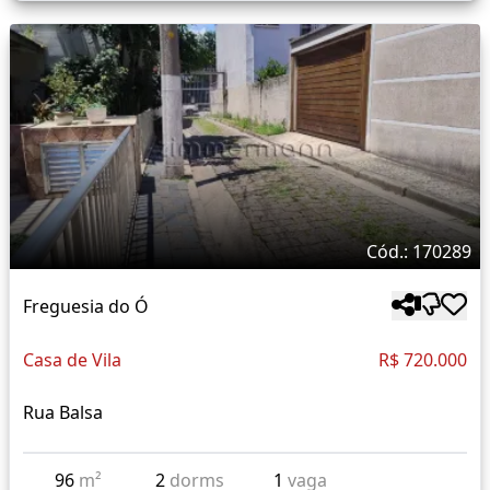
Cód.: 170289
Freguesia do Ó
Casa de Vila
R$ 720.000
Rua Balsa
96
m²
2
dorms
1
vaga