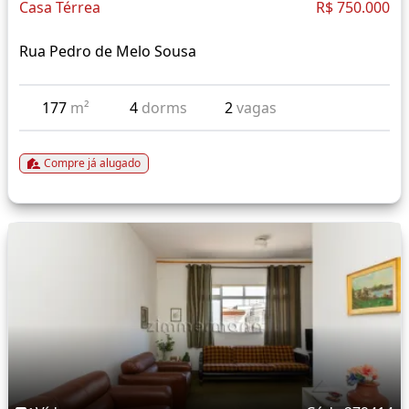
Casa Térrea
R$ 750.000
Rua Pedro de Melo Sousa
177
m²
4
dorms
2
vagas
Compre já alugado