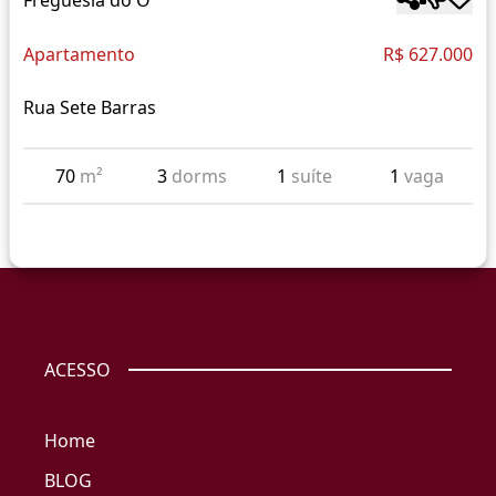
Apartamento
R$ 627.000
Rua Sete Barras
70
m²
3
dorms
1
suíte
1
vaga
ACESSO
Home
BLOG