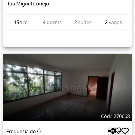
Rua Miguel Conejo
154
m²
4
dorms
2
suítes
2
vagas
Cód.: 270668
Freguesia do Ó