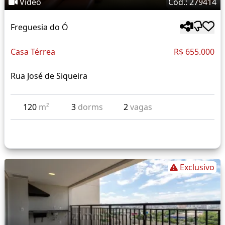
Vídeo
Cód.: 279414
Freguesia do Ó
Casa Térrea
R$ 655.000
Rua José de Siqueira
120
m²
3
dorms
2
vagas
Exclusivo