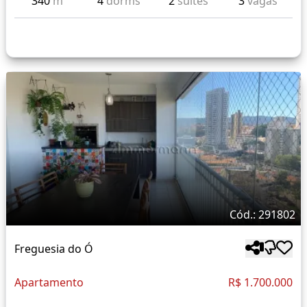
340
m²
4
dorms
2
suítes
3
vagas
Cód.: 291802
Freguesia do Ó
Apartamento
R$ 1.700.000