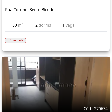
Rua Coronel Bento Bicudo
80
m²
2
dorms
1
vaga
Permuta
Cód.: 270674