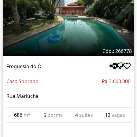
Cód.: 266778
Freguesia do Ó
Casa Sobrado
R$ 3.600.000
Rua Mariúcha
686
m²
5
dorms
4
suítes
12
vagas