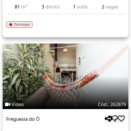
81
m²
3
dorms
1
suíte
2
vagas
Destaque
Vídeo
Cód.: 262879
Freguesia do Ó