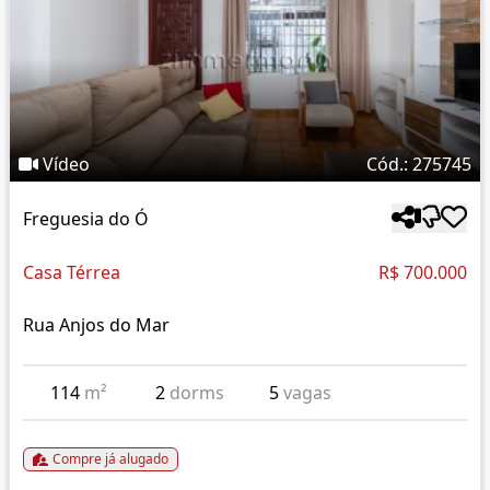
Vídeo
Cód.: 275745
Freguesia do Ó
Casa Térrea
R$ 700.000
Rua Anjos do Mar
114
m²
2
dorms
5
vagas
Compre já alugado