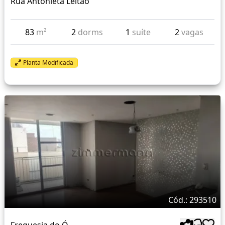
Rua Antonieta Leitão
83
m²
2
dorms
1
suíte
2
vagas
Planta Modificada
Cód.: 293510
Freguesia do Ó