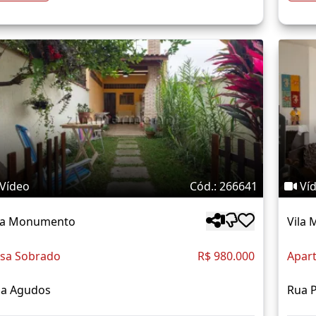
Vídeo
Cód.: 266641
Ví
la Monumento
Vila
sa Sobrado
R$ 980.000
Apar
a Agudos
Rua 