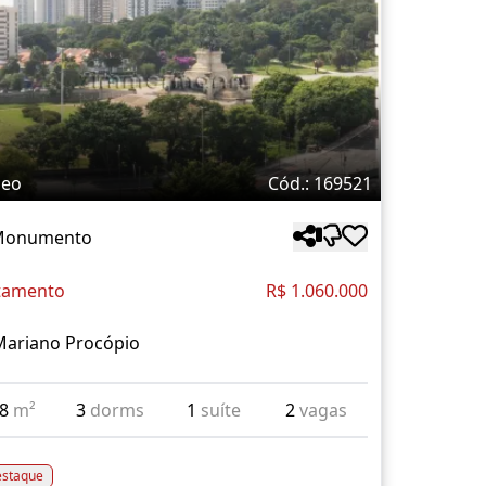
deo
Cód.: 169521
 Monumento
tamento
R$ 1.060.000
Mariano Procópio
98
m²
3
dorms
1
suíte
2
vagas
staque