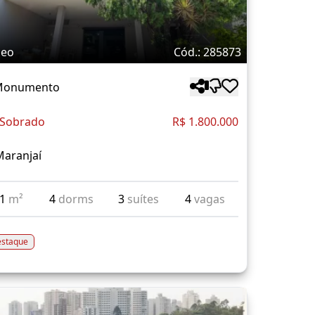
deo
Cód.: 285873
 Monumento
 Sobrado
R$ 1.800.000
Maranjaí
61
m²
4
dorms
3
suítes
4
vagas
staque