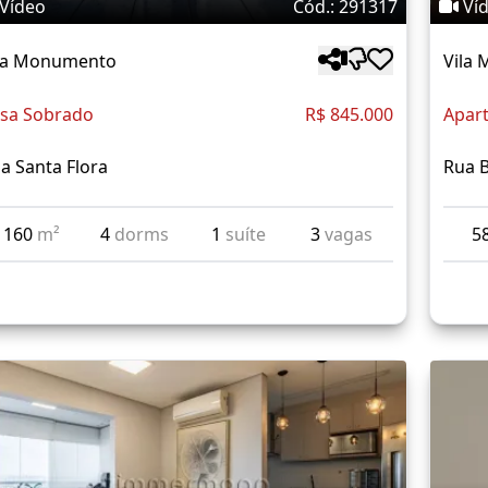
Vídeo
Cód.: 291317
Ví
la Monumento
Vila
sa Sobrado
R$ 845.000
Apar
a Santa Flora
Rua B
160
m²
4
dorms
1
suíte
3
vagas
5