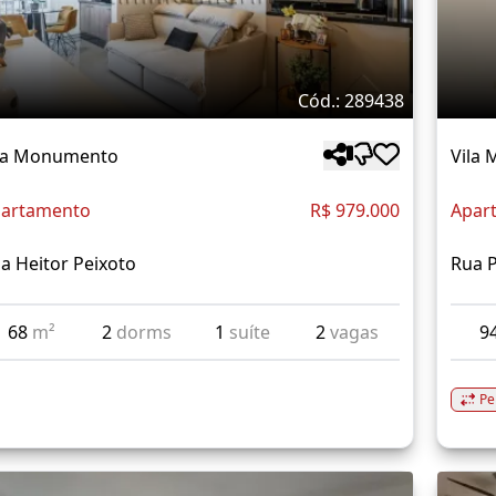
Cód.: 289438
la Monumento
Vila
artamento
R$ 979.000
Apar
a Heitor Peixoto
Rua 
68
m²
2
dorms
1
suíte
2
vagas
9
Pe