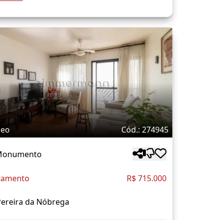
deo
Cód.: 274945
 Monumento
tamento
R$ 715.000
Pereira da Nóbrega