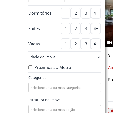
Dormitórios
1
2
3
4+
Suítes
1
2
3
4+
Vagas
1
2
3
4+
Vi
Próximos ao Metrô
Ap
Categorias
Ru
Estrutura no imóvel