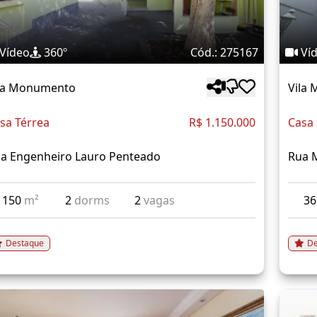
Vídeo
360º
Cód.: 275167
Ví
la Monumento
Vila
sa Térrea
R$ 1.150.000
Casa
a Engenheiro Lauro Penteado
Rua 
150
m²
2
dorms
2
vagas
3
Destaque
De