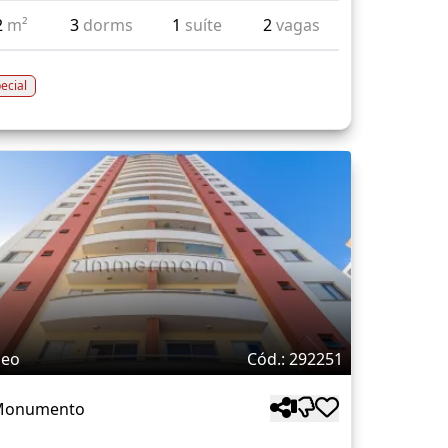
2
m²
3
dorms
1
suíte
2
vagas
ecial
deo
Cód.: 292251
 Monumento