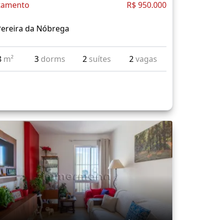
tamento
R$ 950.000
Pereira da Nóbrega
8
m²
3
dorms
2
suítes
2
vagas