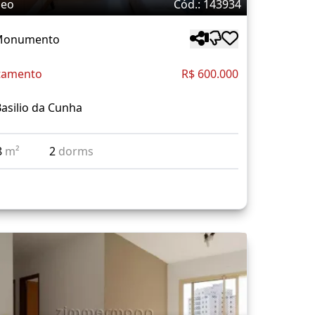
deo
Cód.: 143934
 Monumento
tamento
R$ 600.000
asilio da Cunha
8
m²
2
dorms