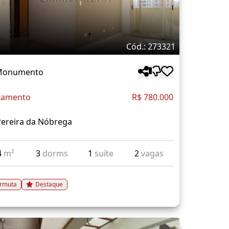
Cód.: 273321
 Monumento
tamento
R$ 780.000
Pereira da Nóbrega
4
m²
3
dorms
1
suíte
2
vagas
rmuta
Destaque