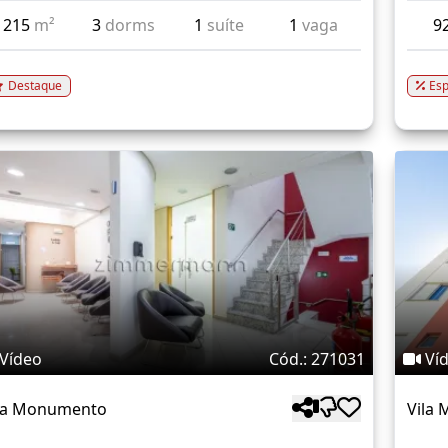
215
m²
3
dorms
1
suíte
1
vaga
9
Destaque
Esp
Vídeo
Cód.: 271031
Ví
la Monumento
Vila