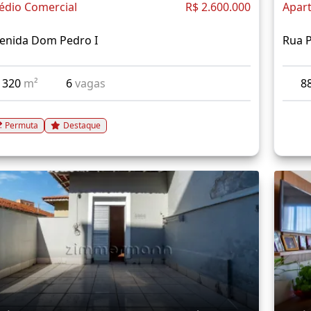
édio Comercial
R$ 2.600.000
Apar
enida Dom Pedro I
Rua 
320
m²
6
vagas
8
Permuta
Destaque