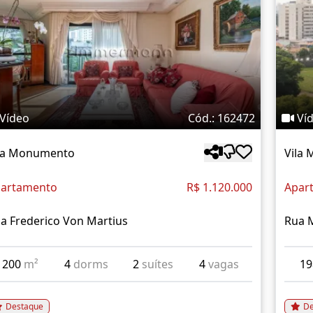
Vídeo
Cód.: 162472
Ví
la Monumento
Vila
artamento
R$ 1.120.000
Apar
a Frederico Von Martius
Rua 
200
m²
4
dorms
2
suítes
4
vagas
1
Destaque
De