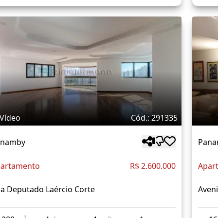
Vídeo
Cód.: 291335
anamby
Pana
artamento
R$ 2.600.000
Apar
a Deputado Laércio Corte
Aven