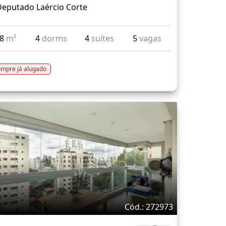
Deputado Laércio Corte
38
m²
4
dorms
4
suítes
5
vagas
mpre já alugado
Cód.: 272973