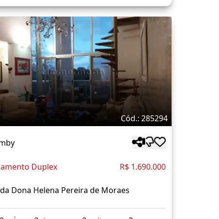
Cód.: 285294
mby
tamento Duplex
R$ 1.690.000
ida Dona Helena Pereira de Moraes