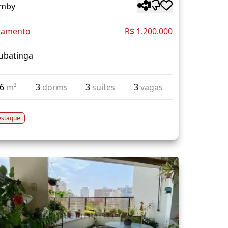
mby
tamento
R$ 1.200.000
ubatinga
26
m²
3
dorms
3
suítes
3
vagas
staque