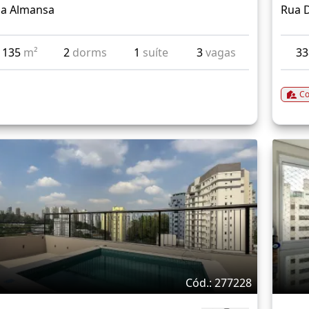
a Almansa
Rua 
135
m²
2
dorms
1
suíte
3
vagas
3
Co
Cód.: 277228