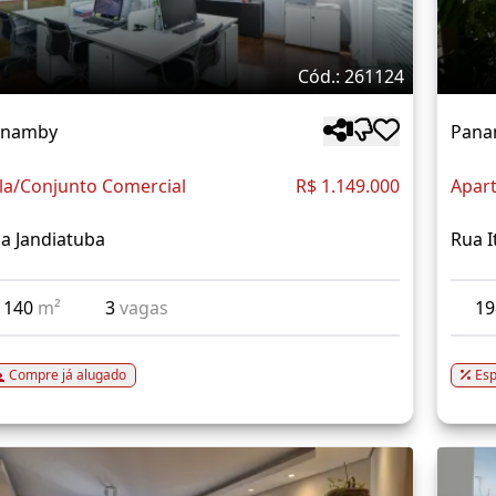
Cód.: 261124
anamby
Pana
la/Conjunto Comercial
R$ 1.149.000
Apar
a Jandiatuba
Rua I
140
m²
3
vagas
1
Compre já alugado
Esp