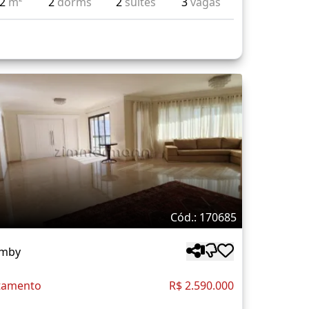
62
m²
2
dorms
2
suítes
3
vagas
Cód.: 170685
mby
tamento
R$ 2.590.000