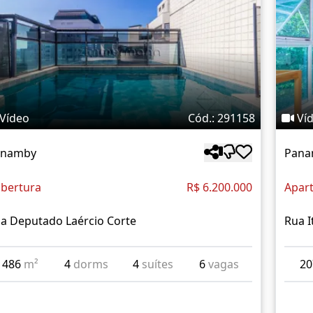
Vídeo
Cód.: 291158
Ví
anamby
Pana
bertura
R$ 6.200.000
Apar
a Deputado Laércio Corte
Rua I
486
m²
4
dorms
4
suítes
6
vagas
2