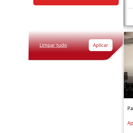
Limpar tudo
Aplicar
P
Ap