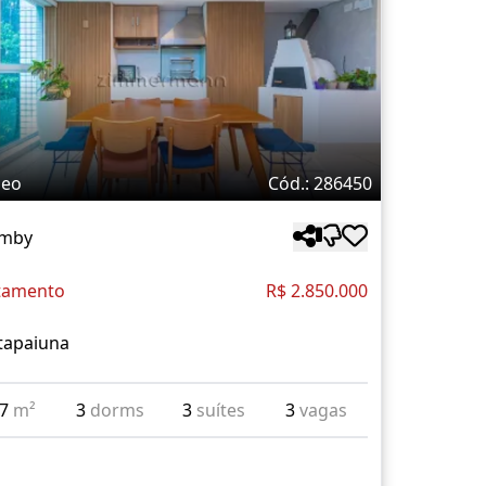
deo
Cód.: 286450
mby
tamento
R$ 2.850.000
tapaiuna
07
m²
3
dorms
3
suítes
3
vagas