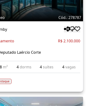
deo
Cód.: 278787
mby
tamento
R$ 2.100.000
Deputado Laércio Corte
88
m²
4
dorms
4
suítes
4
vagas
staque