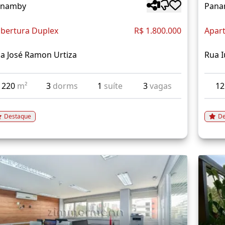
anamby
Pana
bertura Duplex
R$ 1.800.000
Apar
a José Ramon Urtiza
Rua I
220
m²
3
dorms
1
suíte
3
vagas
1
Destaque
De