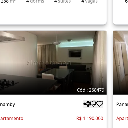
288
m²
4
dorms
4
suítes
4
vagas
1
Cód.: 268479
anamby
Pana
artamento
R$ 1.190.000
Apar