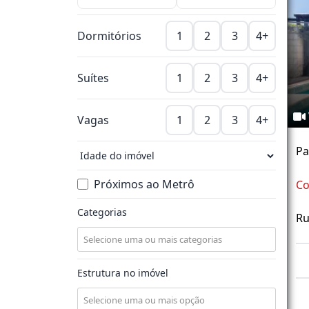
Dormitórios
1
2
3
4+
Suítes
1
2
3
4+
Vagas
1
2
3
4+
P
Próximos ao Metrô
Co
Categorias
Ru
Estrutura no imóvel