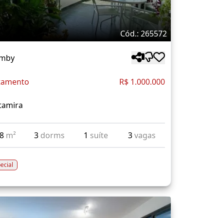
Cód.: 265572
mby
tamento
R$ 1.000.000
tamira
98
m²
3
dorms
1
suíte
3
vagas
ecial