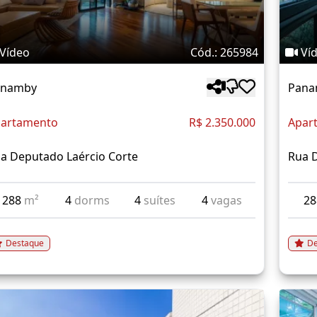
Vídeo
Cód.: 265984
Ví
anamby
Pana
artamento
R$ 2.350.000
Apar
a Deputado Laércio Corte
Rua 
288
m²
4
dorms
4
suítes
4
vagas
2
Destaque
De