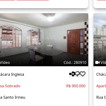
Vídeo
Cód.: 280910
Ví
ácara Inglesa
Cháca
sa Sobrado
R$ 900.000
Apar
a Santo Irineu
Rua 