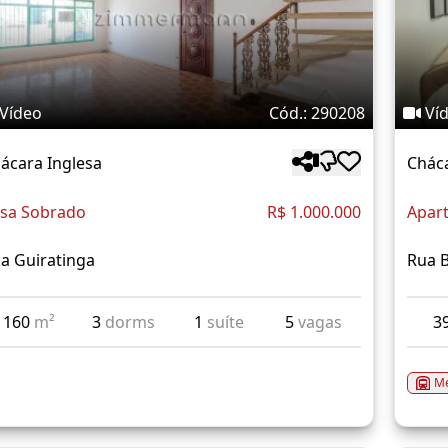
Vídeo
Cód.: 290208
Ví
ácara Inglesa
Cháca
sa Sobrado
R$ 1.000.000
Apar
a Guiratinga
Rua B
160
m²
3
dorms
1
suíte
5
vagas
3
Me