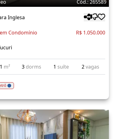
deo
Cód.: 265589
ra Inglesa
 em Condomínio
R$ 1.050.000
ucuri
01
m²
3
dorms
1
suíte
2
vagas
trô