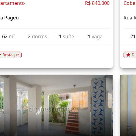
artamento
R$ 840.000
Cobe
a Pageu
Rua 
62
m²
2
dorms
1
suíte
1
vaga
2
Destaque
De