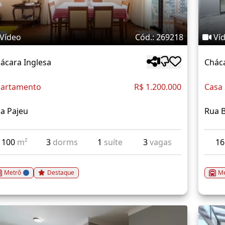
Vídeo
Cód.: 269218
Ví
ácara Inglesa
Cháca
artamento
R$ 1.200.000
Casa
a Pajeu
Rua B
100
m²
3
dorms
1
suíte
3
vagas
1
Metrô
Destaque
Me