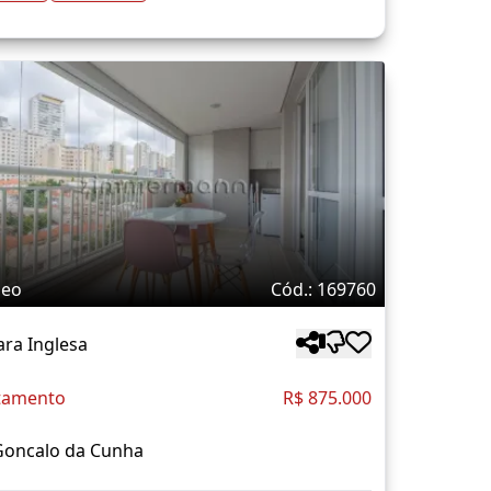
deo
Cód.: 169760
ra Inglesa
tamento
R$ 875.000
Goncalo da Cunha