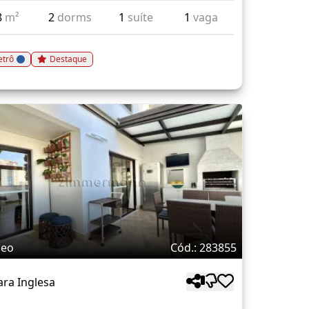
8
m²
2
dorms
1
suíte
1
vaga
trô
Destaque
deo
Cód.: 283855
ra Inglesa