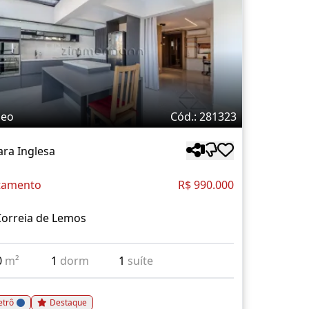
deo
Cód.: 281323
ra Inglesa
tamento
R$ 990.000
Correia de Lemos
0
m²
1
dorm
1
suíte
trô
Destaque