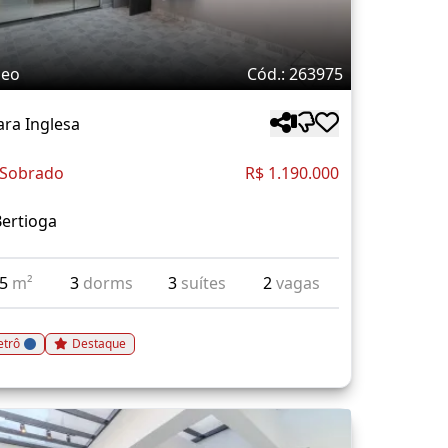
deo
Cód.: 263975
ra Inglesa
 Sobrado
R$ 1.190.000
ertioga
65
m²
3
dorms
3
suítes
2
vagas
trô
Destaque