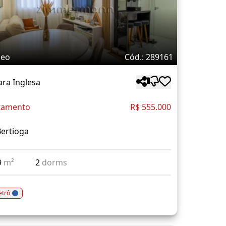
deo
Cód.: 289161
ra Inglesa
tamento
R$ 555.000
ertioga
9
m²
2
dorms
trô