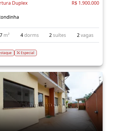
rtura Duplex
R$ 1.900.000
Rondinha
17
m²
4
dorms
2
suítes
2
vagas
staque
Especial