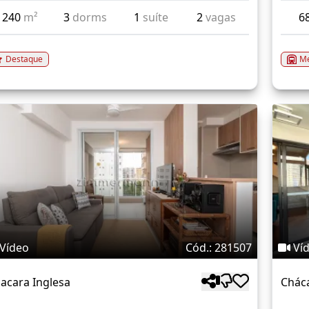
240
m²
3
dorms
1
suíte
2
vagas
6
Destaque
Me
Vídeo
Cód.: 281507
Ví
acara Inglesa
Cháca