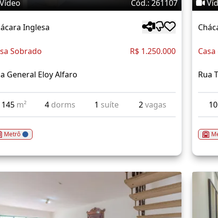
Vídeo
Cód.: 261107
Ví
ácara Inglesa
Cháca
sa Sobrado
R$ 1.250.000
Casa
a General Eloy Alfaro
Rua T
145
m²
4
dorms
1
suíte
2
vagas
1
Metrô
Me