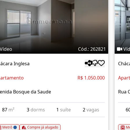
Vídeo
Cód.: 262821
Ví
ácara Inglesa
Cháca
artamento
R$ 1.050.000
Apar
enida Bosque da Saude
Rua 
87
m²
3
dorms
1
suíte
2
vagas
6
Metrô
Compre já alugado
Me