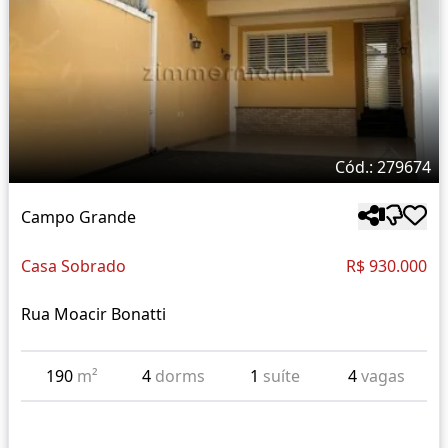
Cód.: 279674
Campo Grande
Casa Sobrado
R$ 930.000
Rua Moacir Bonatti
190
m²
4
dorms
1
suíte
4
vagas