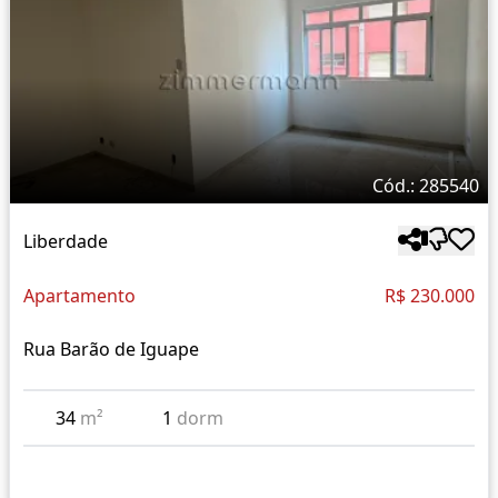
Cód.: 285540
Liberdade
Apartamento
R$ 230.000
Rua Barão de Iguape
34
m²
1
dorm