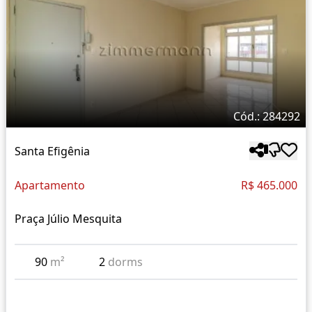
Cód.: 284292
Santa Efigênia
Apartamento
R$ 465.000
Praça Júlio Mesquita
90
m²
2
dorms